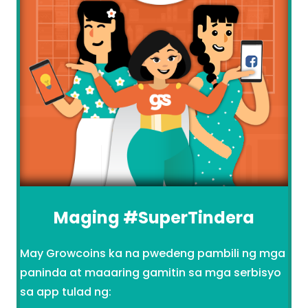
Maging #SuperTindera
May Growcoins ka na pwedeng pambili ng mga
paninda at maaaring gamitin sa mga serbisyo
sa app tulad ng: