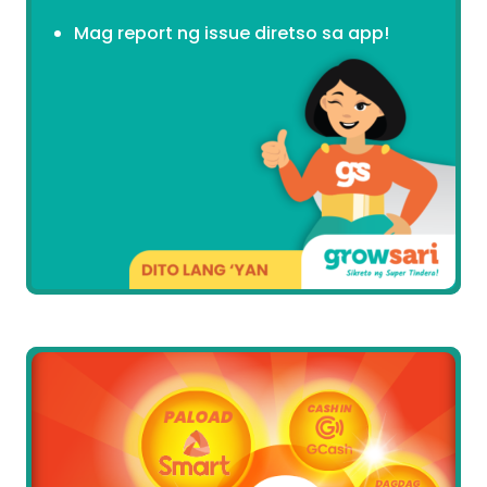
Mag report ng issue diretso sa app!