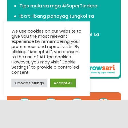
Tips mula sa mga #SuperTindera.
Iba’t-ibang pahayag tungkol sa
pagtitinda!
We use cookies on our website to
Livestream at webinars tungkol sa
give you the most relevant
experience by remembering your
mga iba’t-ibang
preferences and repeat visits. By
aspeto ng pagpapatakbo ng
clicking “Accept All”, you consent
to the use of ALL the cookies.
negosyo!
However, you may visit "Cookie
Settings" to provide a controlled
consent.
Cookie Settings
Accept All
ong
Madali
Mabisang
Dagdag
Maging
Pre
kaya
gamitin
serbisyo
Negosyo
SuperTindera
abo