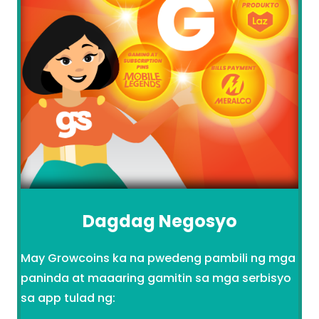
Dagdag Negosyo
May Growcoins ka na pwedeng pambili ng mga
paninda at maaaring gamitin sa mga serbisyo
sa app tulad ng: